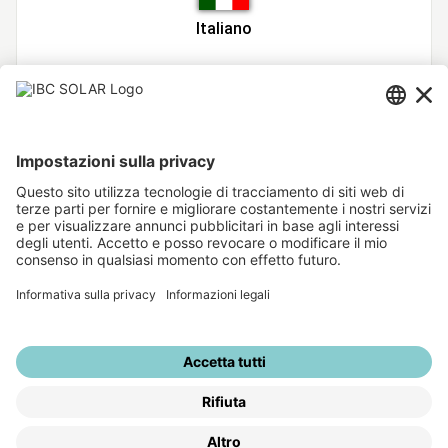
Italiano
Hai dimenticato la password?
Inserisci il tuo nome utente. Verrà quindi inviata un'e-
mail con ulteriori istruzioni all'utente indicato.
Nome
Utente
Ritorna al login
Mappa del sito
Note Legali
Informativa sulla privacy
La
tua opinione
Impostazioni sulla privacy