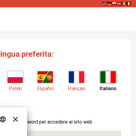
lingua preferita:
Polski
Español
Français
Italiano
tente e la password per accedere al sito web