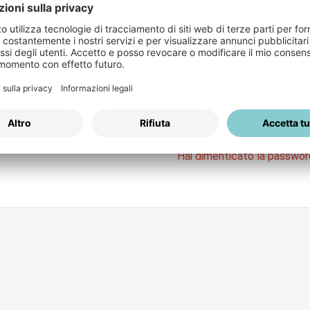
Login
Nome Utente
servizi
Password
R
Hai dimenticato la passwo