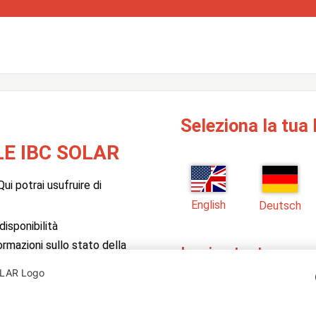
Seleziona la tua 
E IBC SOLAR
ui potrai usufruire di
English
Deutsch
isponibilità
formazioni sullo stato della
Login utente
Inserisci qui il tuo nome u
 il software PV Manager di