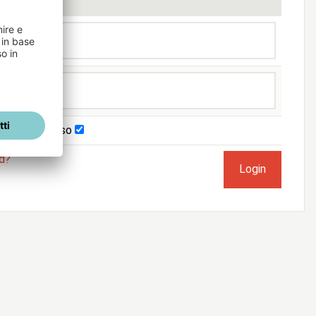
imani connesso
rd?