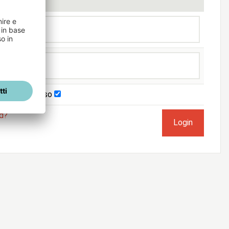
imani connesso
rd?