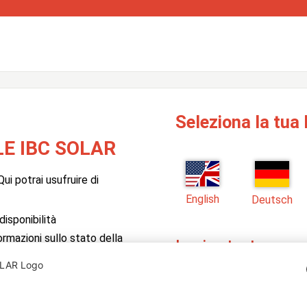
Seleziona la tua 
E IBC SOLAR
ui potrai usufruire di
English
Deutsch
isponibilità
formazioni sullo stato della
Login utente
Inserisci qui il tuo nome u
 il software PV Manager di