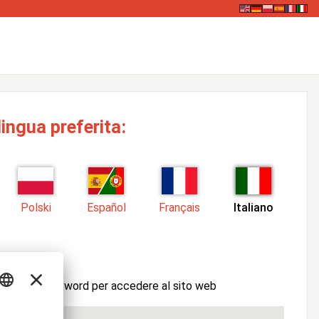
lingua preferita:
Polski
Español
Français
Italiano
tente e la password per accedere al sito web