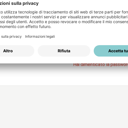
Login
Nome Utente
servizi
Password
R
Hai dimenticato la passwo