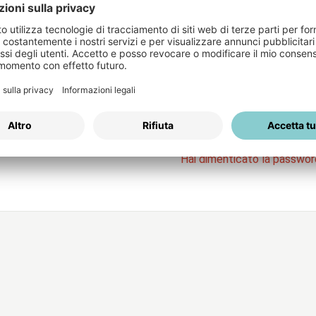
Login
Nome Utente
servizi
Password
R
Hai dimenticato la passwo