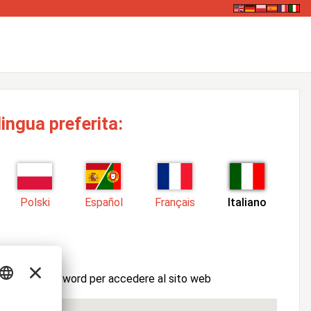
lingua preferita:
Polski
Español
Français
Italiano
tente e la password per accedere al sito web