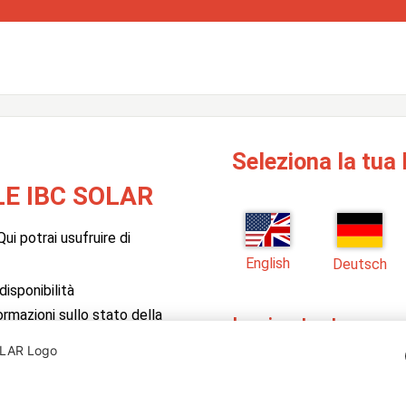
Seleziona la tua 
E IBC SOLAR
ui potrai usufruire di
English
Deutsch
isponibilità
formazioni sullo stato della
Login utente
Inserisci qui il tuo nome u
 il software PV Manager di