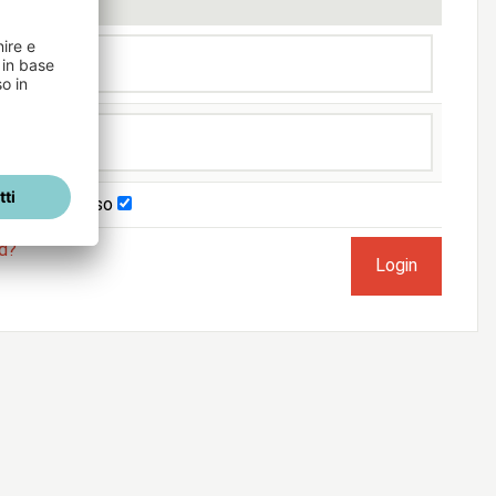
imani connesso
rd?