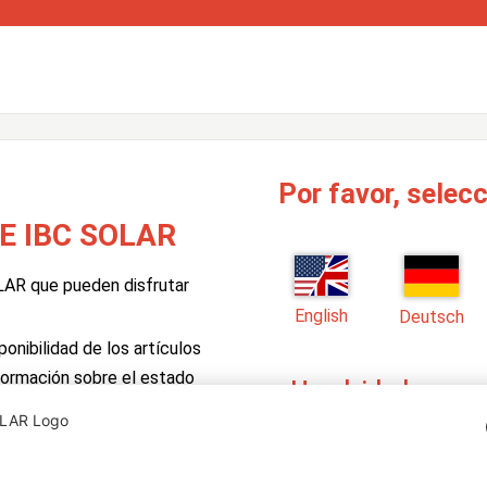
Por favor, selecc
E IBC SOLAR
OLAR que pueden disfrutar
English
Deutsch
onibilidad de los artículos
formación sobre el estado
¿Ha olvidado su c
Introduzca su nombre de usu
ación PV Manager de IBC
con más instrucciones al us